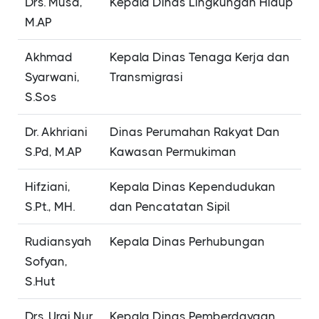
Drs. Musa,
Kepala Dinas Lingkungan Hidup
M.AP
Akhmad
Kepala Dinas Tenaga Kerja dan
Syarwani,
Transmigrasi
S.Sos
Dr. Akhriani
Dinas Perumahan Rakyat Dan
S.Pd, M.AP
Kawasan Permukiman
Hifziani,
Kepala Dinas Kependudukan
S.Pt., MH.
dan Pencatatan Sipil
Rudiansyah
Kepala Dinas Perhubungan
Sofyan,
S.Hut
Drs. Urai Nur
Kepala Dinas Pemberdayaan